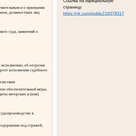
Ссылка на официальную
страницу
твительным и о признании
ганов, должностных лиц
https://vk.com/public218378317
ого суда, заявлений о
к исполнению, об отсрочке
ороте исполнения судебного
ельствам
амене обеспечительной меры,
иты авторских и (или)
 судопроизводство в
содержания под стражей,