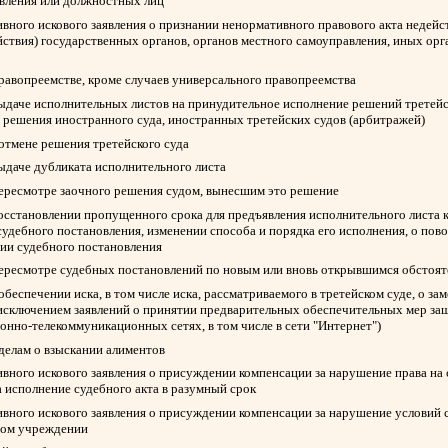
авления или должностных лиц
вного искового заявления о признании ненормативного правового акта недейс
йствия) государственных органов, органов местного самоуправления, иных ор
правопреемстве, кроме случаев универсального правопреемства
выдаче исполнительных листов на принудительное исполнение решений третейск
 решения иностранного суда, иностранных третейских судов (арбитражей)
 отмене решения третейского суда
выдаче дубликата исполнительного листа
пересмотре заочного решения судом, вынесшим это решение
восстановлении пропущенного срока для предъявления исполнительного листа 
судебного постановления, изменении способа и порядка его исполнения, о пов
нии судебного постановления
пересмотре судебных постановлений по новым или вновь открывшимся обстоят
обеспечении иска, в том числе иска, рассматриваемого в третейском суде, о з
 исключением заявлений о принятии предварительных обеспечительных мер защ
нно-телекоммуникационных сетях, в том числе в сети "Интернет")
 делам о взыскании алиментов
вного искового заявления о присуждении компенсации за нарушение права на
а исполнение судебного акта в разумный срок
вного искового заявления о присуждении компенсации за нарушение условий 
ном учреждении