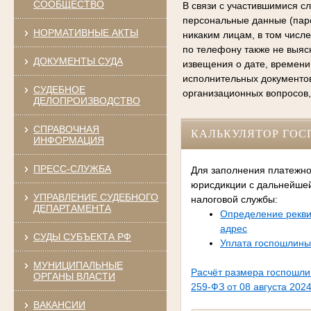
СООБЩЕСТВО
В связи с участившимися с
персональные данные (паро
НОРМАТИВНЫЕ АКТЫ
никаким лицам, в том числ
по телефону также не выяс
ДОКУМЕНТЫ СУДА
извещения о дате, времени
исполнительных документо
СУДЕБНОЕ
организационных вопросов,
ДЕЛОПРОИЗВОДСТВО
СПРАВОЧНАЯ
КАЛЬКУЛЯТОР ГО
ИНФОРМАЦИЯ
ПРЕСС-СЛУЖБА
Для заполнения платежно
юрисдикции с дальнейше
УПРАВЛЕНИЕ СУДЕБНОГО
налоговой службы:
ДЕПАРТАМЕНТА
Определение рекви
адрес
СУДЫ СУБЪЕКТА РФ
Уплата госпошлины
МУНИЦИПАЛЬНЫЕ
Расчёт размера госпошл
ОРГАНЫ ВЛАСТИ
259-ФЗ от 08 августа 2024
ВАКАНСИИ