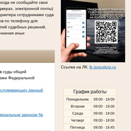
когда не сообщайте свои
джерах, электронной почты)
арактера сотрудниками суда
сов по телефону для
копий судебных решений,
очнения иных
Ссылка на ЛК:
lk.gosuslugi.ru
 в суды общей
сами Федеральной
обслуживающих данный
График работы
Понедельник
09:00 - 18:00
Вторник
09:00 - 18:00
Среда
09:00 - 18:00
едеральным законом №
Четверг
09:00 - 18:00
Пятница
09:00 - 16:45