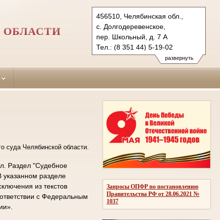
456510, Челябинская обл.,
с. Долгодеревенское,
 ОБЛАСТИ
пер. Школьный, д. 7 А
Тел.: (8 351 44) 5-19-02
sosn.chel@sudrf.ru
развернуть
о суда Челябинской области.
л. Раздел "Судебное
В указанном разделе
ключения из текстов
Запросы ОПФР по постановлению
Правительства РФ от 28.06.2021 №
оответствии с Федеральным
1037
ии».