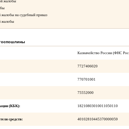
ой жалобы
обы
й жалобы на судебный приказ
й жалобы
 госпошлины
Казначейство России (ФНС Рос
7727406020
770701001
75552000
ации (КБК):
18210803010011050110
теля средств:
40102810445370000059