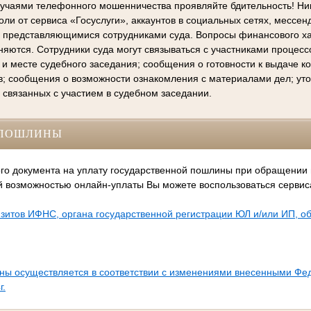
лучаями телефонного мошенничества проявляйте бдительность! Ни
ли от сервиса «Госуслуги», аккаунтов в социальных сетях, мессен
е представляющимися сотрудниками суда. Вопросы финансового х
няются. Сотрудники суда могут связываться с участниками процес
 и месте судебного заседания; сообщения о готовности к выдаче 
в; сообщения о возможности ознакомления с материалами дел; ут
 связанных с участием в судебном заседании.
СПОШЛИНЫ
го документа на уплату государственной пошлины при обращении
й возможностью онлайн-уплаты Вы можете воспользоваться серви
зитов ИФНС, органа государственной регистрации ЮЛ и/или ИП, 
ины осуществляется в соответствии с изменениями внесенными Ф
г.