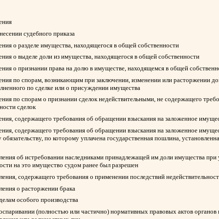
ления
ынесении судебного приказа
ления о разделе имущества, находящегося в общей собственности
ления о выделе доли из имущества, находящегося в общей собственности
ления о признании права на долю в имуществе, находящемся в общей собствен
ления по спорам, возникающим при заключении, изменении или расторжении д
олненного по сделке или о присуждении имущества
ления по спорам о признании сделок недействительными, не содержащего треб
ности сделок
ления, содержащего требования об обращении взыскания на заложенное имуще
ления, содержащего требования об обращении взыскания на заложенное имуще
 обязательству, по которому уплачена государственная пошлина, установленна
вления об истребовании наследниками принадлежащей им доли имущества при у
ости на это имущество судом ранее был разрешен
вления, содержащего требования о применении последствий недействительност
вления о расторжении брака
 делам особого производства
 оспаривании (полностью или частично) нормативных правовых актов органов 