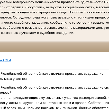
лучаями телефонного мошенничества проявляйте бдительность! Ни
ли от сервиса «Госуслуги», аккаунтов в социальных сетях, мессен
е представляющимися сотрудниками суда. Вопросы финансового х
няются. Сотрудники суда могут связываться с участниками процес
 и месте судебного заседания; сообщения о готовности к выдаче 
в; сообщения о возможности ознакомления с материалами дел; ут
 связанных с участием в судебном заседании.
ые СМИ
 Челябинской области обязал ответчика прекратить содержание
мельных участков
 Челябинской области обязал ответчика прекратить содержание св
Полевой.
сти на принадлежащих ему земельных участках разводил свиней, 
жал участки с нарушением санитарных норм и правил. Собственни
ный запах, шум, наличие насекомых и грызунов. Данные обстоятел