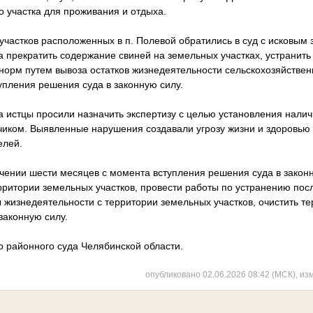
о участка для проживания и отдыха.
частков расположенных в п. Полевой обратились в суд с исковым 
а прекратить содержание свиней на земельных участках, устранить
 норм путем вывоза остатков жизнедеятельности сельскохозяйствен
упления решения суда в законную силу.
а истцы просили назначить экспертизу с целью установления нали
чиком. Выявленные нарушения создавали угрозу жизни и здоровью 
елей.
ечении шести месяцев с момента вступления решения суда в закон
рритории земельных участков, провести работы по устранению по
 жизнедеятельности с территории земельных участков, очистить те
законную силу.
о районного суда Челябинской области.
опубликовано 02.06.2026 08:42 (МСК), из