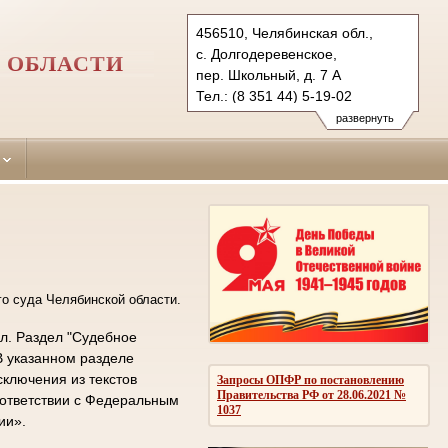
456510, Челябинская обл.,
с. Долгодеревенское,
 ОБЛАСТИ
пер. Школьный, д. 7 А
Тел.: (8 351 44) 5-19-02
sosn.chel@sudrf.ru
развернуть
о суда Челябинской области.
л. Раздел "Судебное
В указанном разделе
ключения из текстов
Запросы ОПФР по постановлению
Правительства РФ от 28.06.2021 №
оответствии с Федеральным
1037
ии».