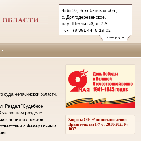
456510, Челябинская обл.,
с. Долгодеревенское,
 ОБЛАСТИ
пер. Школьный, д. 7 А
Тел.: (8 351 44) 5-19-02
sosn.chel@sudrf.ru
развернуть
о суда Челябинской области.
л. Раздел "Судебное
В указанном разделе
ключения из текстов
Запросы ОПФР по постановлению
Правительства РФ от 28.06.2021 №
оответствии с Федеральным
1037
ии».