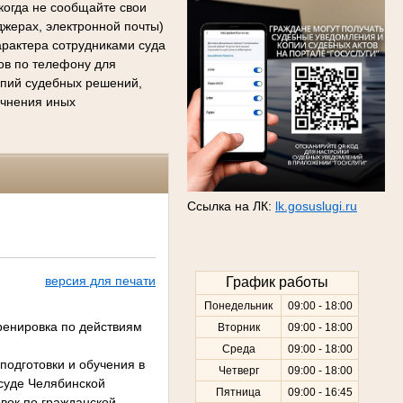
когда не сообщайте свои
джерах, электронной почты)
арактера сотрудниками суда
сов по телефону для
копий судебных решений,
очнения иных
Ссылка на ЛК:
lk.gosuslugi.ru
версия для печати
График работы
Понедельник
09:00 - 18:00
ренировка по действиям
Вторник
09:00 - 18:00
Среда
09:00 - 18:00
подготовки и обучения в
Четверг
09:00 - 18:00
суде Челябинской
Пятница
09:00 - 16:45
овок по гражданской