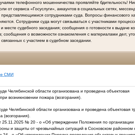
лучаями телефонного мошенничества проявляйте бдительность! Ни
ли от сервиса «Госуслуги», аккаунтов в социальных сетях, мессен
е представляющимися сотрудниками суда. Вопросы финансового х
няются. Сотрудники суда могут связываться с участниками процес
 и месте судебного заседания; сообщения о готовности к выдаче 
в; сообщения о возможности ознакомления с материалами дел; ут
 связанных с участием в судебном заседании.
ые СМИ
уде Челябинской области организована и проведена объектовая
при возникновении пожара (возгорания).
уде Челябинской области организована и проведена объектовая т
а (возгорания).
т 25.11.2025 № 20 - о «Об утверждении Положения по организации 
роны и защиты от чрезвычайных ситуаций в Сосновском районном 
 № 24 - о «Об утверждении Порядка проведения объектовых тренир