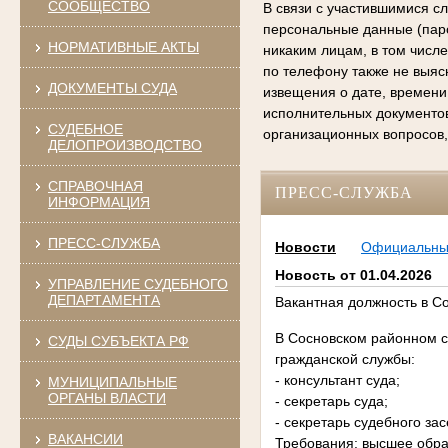
СООБЩЕСТВО
В связи с участившимися с
персональные данные (паро
НОРМАТИВНЫЕ АКТЫ
никаким лицам, в том числ
по телефону также не выяс
ДОКУМЕНТЫ СУДА
извещения о дате, времени
исполнительных документо
СУДЕБНОЕ
организационных вопросов,
ДЕЛОПРОИЗВОДСТВО
СПРАВОЧНАЯ
ПРЕСС-СЛУЖБА
ИНФОРМАЦИЯ
ПРЕСС-СЛУЖБА
Новости
Официальн
Новость от 01.04.2026
УПРАВЛЕНИЕ СУДЕБНОГО
ДЕПАРТАМЕНТА
Вакантная должность в С
В Сосновском районном с
СУДЫ СУБЪЕКТА РФ
гражданской службы:
- консультант суда;
МУНИЦИПАЛЬНЫЕ
ОРГАНЫ ВЛАСТИ
- секретарь суда;
- секретарь судебного за
ВАКАНСИИ
Требования: высшее обра