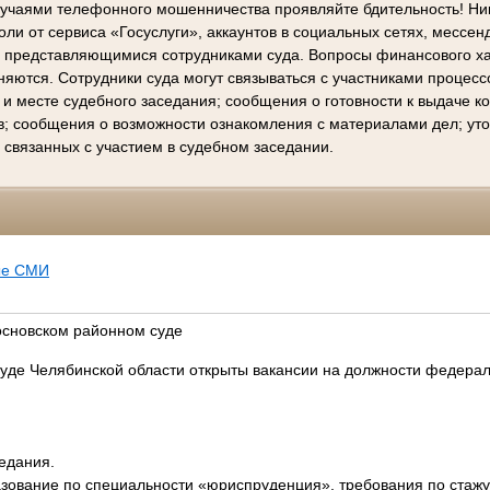
лучаями телефонного мошенничества проявляйте бдительность! Ни
ли от сервиса «Госуслуги», аккаунтов в социальных сетях, мессен
е представляющимися сотрудниками суда. Вопросы финансового х
няются. Сотрудники суда могут связываться с участниками процес
 и месте судебного заседания; сообщения о готовности к выдаче 
в; сообщения о возможности ознакомления с материалами дел; ут
 связанных с участием в судебном заседании.
ые СМИ
основском районном суде
уде Челябинской области открыты вакансии на должности федерал
седания.
зование по специальности «юриспруденция», требования по стажу