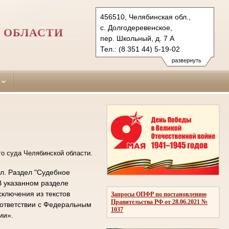
456510, Челябинская обл.,
с. Долгодеревенское,
 ОБЛАСТИ
пер. Школьный, д. 7 А
Тел.: (8 351 44) 5-19-02
sosn.chel@sudrf.ru
развернуть
о суда Челябинской области.
л. Раздел "Судебное
В указанном разделе
ключения из текстов
Запросы ОПФР по постановлению
Правительства РФ от 28.06.2021 №
оответствии с Федеральным
1037
ии».